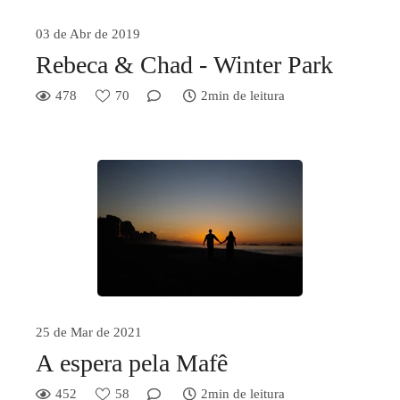
03 de Abr de 2019
Rebeca & Chad - Winter Park
478
70
2min de leitura
25 de Mar de 2021
A espera pela Mafê
452
58
2min de leitura